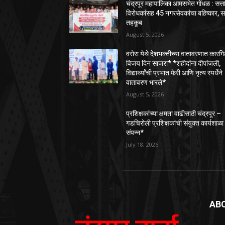
चंद्रपूर महापालिका आमसभेत गोंधळ : सत्त
विरोधकांसह 45 नगरसेवकांचा बहिष्कार, 
तहकूब
August 5, 2026
वरोरा येथे देशभक्तीच्या वातावरणात कारग
विजय दिन साजरा* *शहीदांना दीपांजली,
विद्यार्थ्यांची प्रभात फेरी आणि नृत्य स्पर्धेने
वातावरण भारले*
August 5, 2026
प्रशिक्षकांच्या क्षमता वाढीसाठी चंद्रपूर –
गडचिरोली प्रशिक्षकांची संयुक्त कार्यशाळा
संपन्न*
July 18, 2026
AB