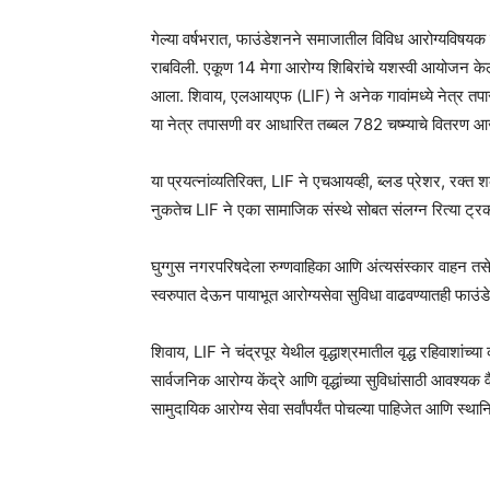
गेल्या वर्षभरात, फाउंडेशनने समाजातील विविध आरोग्यविषयक गरज
राबविली. एकूण 14 मेगा आरोग्य शिबिरांचे यशस्वी आयोजन केले गे
आला. शिवाय, एलआयएफ (LIF) ने अनेक गावांमध्ये नेत्र तपास
या नेत्र तपासणी वर आधारित तब्बल 782 चष्म्याचे वितरण 
या प्रयत्नांव्यतिरिक्त, LIF ने एचआयव्ही, ब्लड प्रेशर, रक्त
नुकतेच LIF ने एका सामाजिक संस्थे सोबत संलग्न रित्या ट्रक
घुग्गुस नगरपरिषदेला रुग्णवाहिका आणि अंत्यसंस्कार वाहन तसे
स्वरुपात देऊन पायाभूत आरोग्यसेवा सुविधा वाढवण्यातही फाउंडे
शिवाय, LIF ने चंद्रपूर येथील वृद्धाश्रमातील वृद्ध रहिवाशांच्या 
सार्वजनिक आरोग्य केंद्रे आणि वृद्धांच्या सुविधांसाठी आवश्
सामुदायिक आरोग्य सेवा सर्वांपर्यंत पोचल्या पाहिजेत आणि स्थान