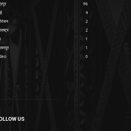
्रपूर
96
बई
4
ोरंजन
2
राष्ट्र
2
ल
1
्लारपूर
1
ideo
0
OLLOW US