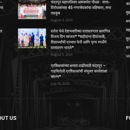
ा-
चंद्रपूर महापालिका आमसभेत गोंधळ : सत्ता-
चंद
सभा
विरोधकांसह 45 नगरसेवकांचा बहिष्कार, सभा
मुं
तहकूब
August 5, 2026
मन
महा
िल
वरोरा येथे देशभक्तीच्या वातावरणात कारगिल
विजय दिन साजरा* *शहीदांना दीपांजली,
मु
विद्यार्थ्यांची प्रभात फेरी आणि नृत्य स्पर्धेने
बल
वातावरण भारले*
August 5, 2026
V
प्रशिक्षकांच्या क्षमता वाढीसाठी चंद्रपूर –
गडचिरोली प्रशिक्षकांची संयुक्त कार्यशाळा
संपन्न*
July 18, 2026
OUT US
F