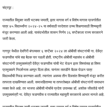
चंद्रपूर :
राज्यातील विमुक्त जाती भटक्या जमाती, इतर मागास वर्ग व विशेष मागास प्रवर्गातील
पात्र ७५ विद्यार्थ्यांना २०२४-२५ या वर्षासाठी परदेशात उच्च शिक्षणासाठी शिष्यवृत्ती
मंजूर करण्यात आली आहे. यासंदर्भातील शासन निर्णय २६ सप्टेंबरला राज्य सरकारने
जारी केला.
नागपुर येथील देवगिरी बंगल्यावर ६ सप्टेंबर २०२४ ला ओबीसी संघटनांची ना. देवेंद्र
फडणवीस यांचे सह बैठक पार पडली होती. राष्ट्रीय ओबीसी महासंघ व ओबीसी
संघटनांनी उपमुख्यमंत्री देवेंद्र फडणवीस यांची भेट घेऊन इतर विषयांसह हा विषय
प्रामुख्याने निदर्शनास आणून दिला होता. यानंतर तातडीने बैठक घेऊन पात्र
विद्यार्थ्यांची निवड करण्यात आली. त्यानंतर अवघ्या तीन दिवसांत शिष्यवृत्ती मंजूर करीत
तत्परता दाखविण्यात आली. समाजहिताच्या या तत्परतेबद्दल ओबीसी संघटनांनी समाधान
व्यक्त केले आहे. तर भाजपा ओबीसी मोर्चाचे प्रदेश उपाध्यक्ष डॉ. अशोक जीवतोडे यांनी
उपमुख्यमंत्री ना. देवेंद्र फडणवीस व राज्यातील महायुती सरकारचे आभार मानले आहे.
राज्यातील विमुक्त जाती भटक्या जमाती, इतर मागास वर्ग व विशेष मागास प्रवर्गातील