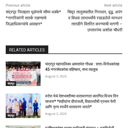
Previous article
Next article
चंद्रपूर जिल्ह्यात भूकंपाचे सौम्य धक्के*
चिमूर तालुक्यातील निराधार, वृद्ध, अपंग
*नागरिकांनी सतर्क राहण्याचे
व विधवा लाभार्थ्यांचे रखडलेले मानधन
जिल्हाधिकाऱ्यांचे आवाहन*
तातडीने वितरित करण्याची मागणी –
उपसरपंच अशोक चौधरी
RELATED ARTICLES
चंद्रपूर महापालिका आमसभेत गोंधळ : सत्ता-विरोधकांसह
45 नगरसेवकांचा बहिष्कार, सभा तहकूब
August 5, 2026
चंद्रपूर
वरोरा येथे देशभक्तीच्या वातावरणात कारगिल विजय दिन
साजरा* *शहीदांना दीपांजली, विद्यार्थ्यांची प्रभात फेरी
आणि नृत्य स्पर्धेने वातावरण भारले*
August 5, 2026
चंद्रपूर
प्रशिक्षकांच्या क्षमता वाढीसाठी चंद्रपूर – गडचिरोली