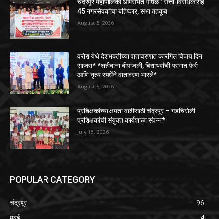
चंद्रपूर महापालिका आमसभेत गोंधळ : सत्ता-विरोधकांसह
45 नगरसेवकांचा बहिष्कार, सभा तहकूब
August 5, 2026
वरोरा येथे देशभक्तीच्या वातावरणात कारगिल विजय दिन
साजरा* *शहीदांना दीपांजली, विद्यार्थ्यांची प्रभात फेरी
आणि नृत्य स्पर्धेने वातावरण भारले*
August 5, 2026
प्रशिक्षकांच्या क्षमता वाढीसाठी चंद्रपूर – गडचिरोली
प्रशिक्षकांची संयुक्त कार्यशाळा संपन्न*
July 18, 2026
POPULAR CATEGORY
चंद्रपूर
96
मुंबई
4