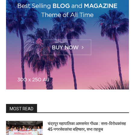
MOST READ
चंद्रपूर महापालिका आमसभेत गोंधळ : सत्ता-विरोधकांसह
45 नगरसेवकांचा बहिष्कार, सभा तहकूब