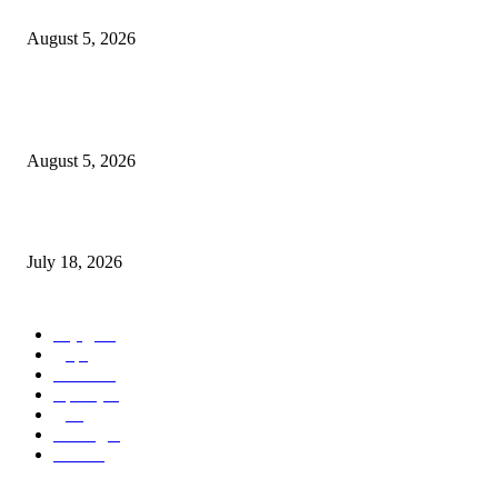
चंद्रपूर महापालिका आमसभेत गोंधळ : सत्ता-विरोधकांसह 45 नगरसेवकांचा बहिष्कार, सभा
August 5, 2026
वरोरा येथे देशभक्तीच्या वातावरणात कारगिल विजय दिन साजरा* *शहीदांना दीपांजली,
विद्यार्थ्यांची प्रभात फेरी आणि नृत्य स्पर्धेने वातावरण भारले*
August 5, 2026
प्रशिक्षकांच्या क्षमता वाढीसाठी चंद्रपूर – गडचिरोली प्रशिक्षकांची संयुक्त कार्यशाळा संपन्
July 18, 2026
POPULAR CATEGORY
चंद्रपूर
96
मुंबई
4
मनोरंजन
2
महाराष्ट्र
2
मुल
1
बल्लारपूर
1
Video
0