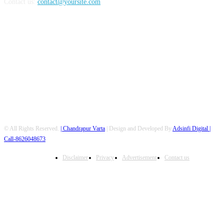
Contact us:
contact@yoursite.com
FOLLOW US
© All Rights Reserved.
| Chandrapur Varta
| Design and Developed By
Adsinfi Digital
|
Call-8626048673
Disclaimer
Privacy
Advertisement
Contact us