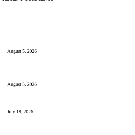
EDITOR PICKS
चंद्रपूर महापालिका आमसभेत गोंधळ : सत्ता-विरोधकांसह 45 नगरसेवकांचा बहिष्कार, सभा
August 5, 2026
वरोरा येथे देशभक्तीच्या वातावरणात कारगिल विजय दिन साजरा* *शहीदांना दीपांजली,
विद्यार्थ्यांची प्रभात फेरी आणि नृत्य स्पर्धेने वातावरण भारले*
August 5, 2026
प्रशिक्षकांच्या क्षमता वाढीसाठी चंद्रपूर – गडचिरोली प्रशिक्षकांची संयुक्त कार्यशाळा संपन्
July 18, 2026
POPULAR POSTS