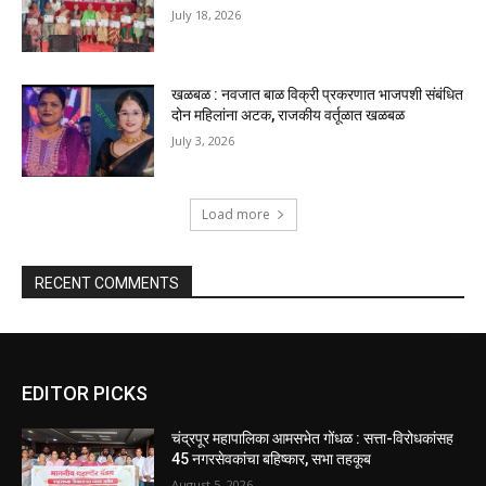
July 18, 2026
खळबळ : नवजात बाळ विक्री प्रकरणात भाजपशी संबंधित
दोन महिलांना अटक, राजकीय वर्तूळात खळबळ
July 3, 2026
Load more
RECENT COMMENTS
EDITOR PICKS
चंद्रपूर महापालिका आमसभेत गोंधळ : सत्ता-विरोधकांसह
45 नगरसेवकांचा बहिष्कार, सभा तहकूब
August 5, 2026