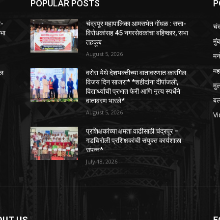
POPULAR POSTS
P
ा-
चंद्रपूर महापालिका आमसभेत गोंधळ : सत्ता-
चंद
सभा
विरोधकांसह 45 नगरसेवकांचा बहिष्कार, सभा
मुं
तहकूब
August 5, 2026
मन
महा
िल
वरोरा येथे देशभक्तीच्या वातावरणात कारगिल
विजय दिन साजरा* *शहीदांना दीपांजली,
मु
विद्यार्थ्यांची प्रभात फेरी आणि नृत्य स्पर्धेने
बल
वातावरण भारले*
August 5, 2026
V
प्रशिक्षकांच्या क्षमता वाढीसाठी चंद्रपूर –
गडचिरोली प्रशिक्षकांची संयुक्त कार्यशाळा
संपन्न*
July 18, 2026
OUT US
F