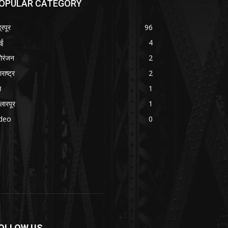
OPULAR CATEGORY
्रपूर
96
बई
4
ोरंजन
2
राष्ट्र
2
ल
1
्लारपूर
1
ideo
0
OLLOW US