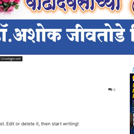
Uncategorized
522
0
. Edit or delete it, then start writing!