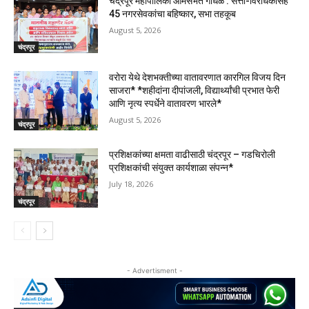
चंद्रपूर महापालिका आमसभेत गोंधळ : सत्ता-विरोधकांसह
45 नगरसेवकांचा बहिष्कार, सभा तहकूब
August 5, 2026
चंद्रपूर
वरोरा येथे देशभक्तीच्या वातावरणात कारगिल विजय दिन
साजरा* *शहीदांना दीपांजली, विद्यार्थ्यांची प्रभात फेरी
आणि नृत्य स्पर्धेने वातावरण भारले*
August 5, 2026
चंद्रपूर
प्रशिक्षकांच्या क्षमता वाढीसाठी चंद्रपूर – गडचिरोली
प्रशिक्षकांची संयुक्त कार्यशाळा संपन्न*
July 18, 2026
चंद्रपूर
- Advertisment -