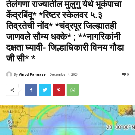
तेलंगणा राज्यातील मुलुगु येथे भूकंपाचा
केंद्रबिंदू* *रिष्टर स्केलवर ५.३
तिव्रतेची नोंद* *चंद्रपूर जिल्ह्यातही
जाणवले सौम्य धक्के* ; **नागरिकांनी
दक्षता घ्यावी- जिल्हाधिकारी विनय गौडा
जी सी* *
By
Vinod Pannase
December 4, 2024
493
0