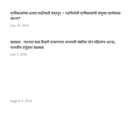
प्रशिक्षकांच्या क्षमता वाढीसाठी चंद्रपूर – गडचिरोली प्रशिक्षकांची संयुक्त कार्यशाळा
संपन्न*
July 18, 2026
खळबळ : नवजात बाळ विक्री प्रकरणात भाजपशी संबंधित दोन महिलांना अटक,
राजकीय वर्तूळात खळबळ
July 3, 2026
EDITOR PICKS
चंद्रपूर महापालिका आमसभेत गोंधळ : सत्ता-विरोधकांसह 45 नगरसेवकांचा बहिष्कार,
सभा तहकूब
August 5, 2026
वरोरा येथे देशभक्तीच्या वातावरणात कारगिल विजय दिन साजरा* *शहीदांना
दीपांजली, विद्यार्थ्यांची प्रभात फेरी आणि नृत्य स्पर्धेने वातावरण भारले*