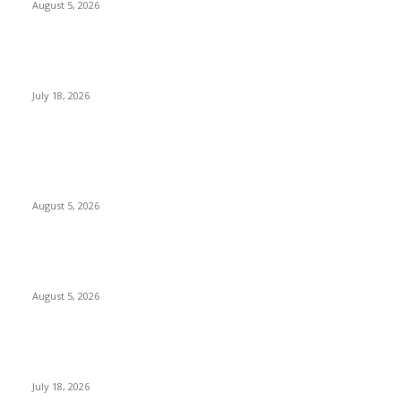
August 5, 2026
प्रशिक्षकांच्या क्षमता वाढीसाठी चंद्रपूर – गडचिरोली प्रशिक्षकांची संयुक्त कार्यशाळा
संपन्न*
July 18, 2026
POPULAR POSTS
चंद्रपूर महापालिका आमसभेत गोंधळ : सत्ता-विरोधकांसह 45 नगरसेवकांचा बहिष्कार,
सभा तहकूब
August 5, 2026
वरोरा येथे देशभक्तीच्या वातावरणात कारगिल विजय दिन साजरा* *शहीदांना
दीपांजली, विद्यार्थ्यांची प्रभात फेरी आणि नृत्य स्पर्धेने वातावरण भारले*
August 5, 2026
प्रशिक्षकांच्या क्षमता वाढीसाठी चंद्रपूर – गडचिरोली प्रशिक्षकांची संयुक्त कार्यशाळा
संपन्न*
July 18, 2026