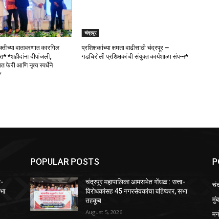
चंद्रपूर
भक्तीच्या वातावरणात कारगिल
प्रशिक्षकांच्या क्षमता वाढीसाठी चंद्रपूर –
* *शहीदांना दीपांजली,
गडचिरोली प्रशिक्षकांची संयुक्त कार्यशाळा संपन्न*
रभात फेरी आणि नृत्य स्पर्धेने
*
POPULAR POSTS
P
ा-
चंद्रपूर महापालिका आमसभेत गोंधळ : सत्ता-
चंद
सभा
विरोधकांसह 45 नगरसेवकांचा बहिष्कार, सभा
मुं
तहकूब
August 5, 2026
मन