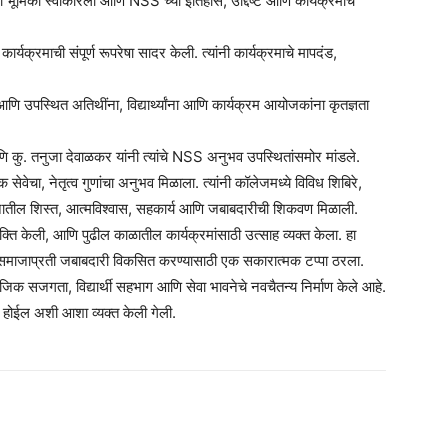
ी भूमिका स्वीकारली आणि NSS च्या इतिहास, उद्दिष्टे आणि कार्यक्रमांचे
ार्यक्रमाची संपूर्ण रूपरेषा सादर केली. त्यांनी कार्यक्रमाचे मापदंड,
उपस्थित अतिथींना, विद्यार्थ्यांना आणि कार्यक्रम आयोजकांना कृतज्ञता
कु. तनुजा देवाळकर यांनी त्यांचे NSS अनुभव उपस्थितांसमोर मांडले.
 सेवेचा, नेतृत्व गुणांचा अनुभव मिळाला. त्यांनी कॉलेजमध्ये विविध शिबिरे,
ीवनातील शिस्त, आत्मविश्वास, सहकार्य आणि जबाबदारीची शिकवण मिळाली.
्ति केली, आणि पुढील काळातील कार्यक्रमांसाठी उत्साह व्यक्त केला. हा
णि समाजाप्रती जबाबदारी विकसित करण्यासाठी एक सकारात्मक टप्पा ठरला.
सजगता, विद्यार्थी सहभाग आणि सेवा भावनेचे नवचैतन्य निर्माण केले आहे.
े होईल अशी आशा व्यक्त केली गेली.