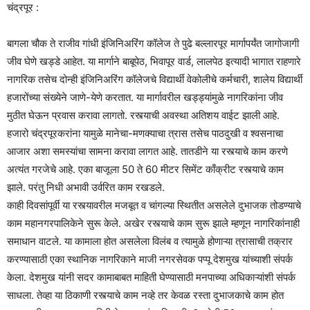
चंद्रपूर :
बागला चौक ते राजीव गांधी इंजिनिअरिंग कॉलेज ते पुढे बल्लारपूर मार्गापर्यंत जागोजागी
जीव घेणे खड्डे आहेत. या मार्गाने बाबूपेठ, भिवापूर वार्ड, लालपेठ इत्यादी भागात राहणारे
नागरिक तसेच दोन्ही इंजिनिअरिंग कॉलेजचे विद्यार्थी वेकोलीचे कर्मचारी, शालेय विद्यार्थी
हजारोंच्या संख्येने जाणे-येणे करतात. या मार्गावरील खड्ड्यांमुळे नागरिकांना जीव
मुठीत घेऊन प्रवास करावा लागतो. रस्त्याची अवस्था अतिशय वाईट झाली आहे.
हजारो चंद्रपूरकरांना यामुळे मानेचा-मणक्याचा त्रास तसेच पाठदुखी व श्वसनाचा
आजार अशा समस्यांचा सामना करावा लागत आहे. तातडीने या रस्त्याचे काम करणे
अत्यंत गरजेचे आहे. एका बाजूला 50 ते 60 मीटर सिमेंट काँक्रीट रस्त्याचे काम
झाले. परंतु निधी अभावी उर्वरित काम रखडले.
काही दिवसांपूर्वी या रस्त्यावरील मजबूत व चांगल्या स्थितीत असलेले दुभाजक तोडण्याचे
काम महानगरपालिकेने सुरू केले. अखेर रस्त्याचे काम सुरू झाले म्हणून नागरिकांनाही
समाधान वाटले. या कामाला होत असलेला विलंब व त्यामुळे होणाऱ्या त्रासाची तक्रार
करण्यासाठी एका स्थानिक नागरिकाने माजी नगरसेवक पप्पू देशमुख यांच्याशी संपर्क
केला. देशमुख यांनी सदर कामाबाबत माहिती घेण्यासाठी मनपाच्या अधिकाऱ्यांशी संपर्क
साधला. तेव्हा या ठिकाणी रस्त्याचे काम नव्हे तर केवळ रस्ता दुभाजकाचे काम होत