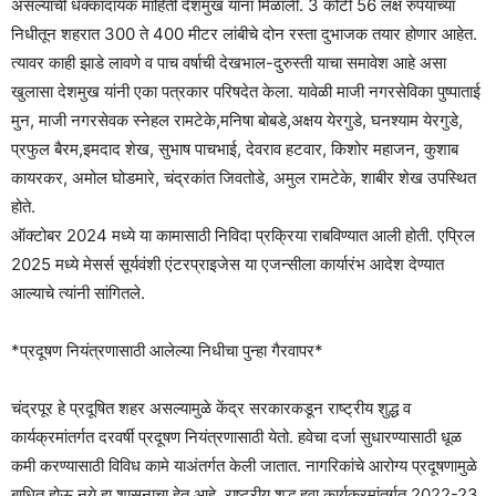
असल्याची धक्कादायक माहिती देशमुख यांना मिळाली. 3 कोटी 56 लक्ष रुपयांच्या
निधीतून शहरात 300 ते 400 मीटर लांबीचे दोन रस्ता दुभाजक तयार होणार आहेत.
त्यावर काही झाडे लावणे व पाच वर्षाची देखभाल-दुरुस्ती याचा समावेश आहे असा
खुलासा देशमुख यांनी एका पत्रकार परिषदेत केला. यावेळी माजी नगरसेविका पुष्पाताई
मुन, माजी नगरसेवक स्नेहल रामटेके,मनिषा बोबडे,अक्षय येरगुडे, घनश्याम येरगुडे,
प्रफुल बैरम,इमदाद शेख, सुभाष पाचभाई, देवराव हटवार, किशोर महाजन, कुशाब
कायरकर, अमोल घोडमारे, चंद्रकांत जिवतोडे, अमुल रामटेके, शाबीर शेख उपस्थित
होते.
ऑक्टोबर 2024 मध्ये या कामासाठी निविदा प्रक्रिया राबविण्यात आली होती. एप्रिल
2025 मध्ये मेसर्स सूर्यवंशी एंटरप्राइजेस या एजन्सीला कार्यारंभ आदेश देण्यात
आल्याचे त्यांनी सांगितले.
*प्रदूषण नियंत्रणासाठी आलेल्या निधीचा पुन्हा गैरवापर*
चंद्रपूर हे प्रदूषित शहर असल्यामुळे केंद्र सरकारकडून राष्ट्रीय शुद्ध व
कार्यक्रमांतर्गत दरवर्षी प्रदूषण नियंत्रणासाठी येतो. हवेचा दर्जा सुधारण्यासाठी धूळ
कमी करण्यासाठी विविध कामे याअंतर्गत केली जातात. नागरिकांचे आरोग्य प्रदूषणामुळे
बाधित होऊ नये हा शासनाचा हेतू आहे. राष्ट्रीय शुद्ध हवा कार्यक्रमांतर्गत 2022-23