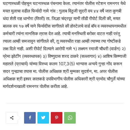
घटणास्थळी पोहचुन घटनास्थळ पंचनामा केला. त्यानंतर पोलीस स्टेशन रामनगर येथे
मयत मुलाचा वडील फिर्यादी नामे नांव : गुलाब विठुजी सुदरी वय ४४ वर्षे जात कुणबी
धंदा शेती राह धानोरा (पिपरी) ता. जिल्हा चंद्रपूर यानी तोंडी रीपोर्ट दिली की, मयत
बालक वय १७ वर्षे याने फिर्यादीस सागीतले की होस्टेलचे वार्ड बॉय व व्यवस्थापनामधील
कर्मचारी त्यांना मानसिक त्रास देत आहे. त्याची मनस्थिती बरोबर वाटत नाही परंतु
त्याला आम्ही समजावुन सांगीतले की, तु व्यवस्थीत राहा आम्ही त्याच्या त्या गोष्टीकडे
लक्ष दिले नाही. अशी रीपोर्ट दिल्याने आरोपी नामे १) लक्ष्मन रमाजी चौधरी (वार्डन) २)
प्रेमा झोटींग (व्यवस्थापक) ३) विष्णुदास शरद ठाकरे (सल्लागार) ४) आशिष किष्णाजी
महातले (प्राचार्य) यांच्या विरुध्द कलम 107,3(5) भान्यास अन्वये गुन्हा नोंद करून
सदर गुन्ह्याचा तपास मा. पोलीस अधिक्षक श्री मुम्मका सुदर्शन, मा. अपर पोलीस
अधिक्षक श्री इश्वर कातकडे उपविभागीय पोलीस अधिकारी श्री प्रमोद चौगुर्ले यांच्या
मार्गदर्शनाखाली रामनगर पोलीस करीता आहे.